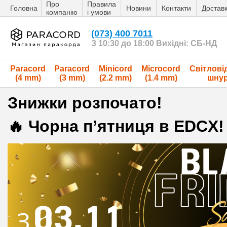
Про
Правила
Головна
Новини
Контакти
Достав
компанію
і умови
(073) 400 7011
З 10:30 до 18:00 Вихідні: СБ-НД
Paracord
Paracord
Minicord
Microcord
Світлові
(4 mm)
(3 mm)
(2.2 mm)
(1.4 mm)
шну
Знижки розпочато!
🔥 Чорна п’ятниця в EDCX