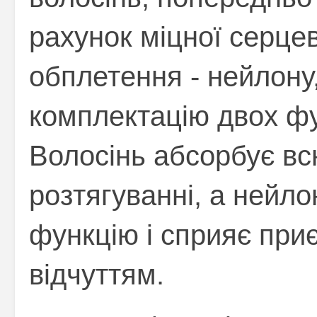
рахунок міцної серцеви
обплетення - нейлону
комплектацію двох фу
Волосінь абсорбує вс
розтягуванні, а нейл
функцію і сприяє пр
відчуттям.