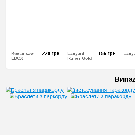
Kevlar saw
220
грн
Lanyard
156
грн
Lany
EDCX
Runes Gold
Випа