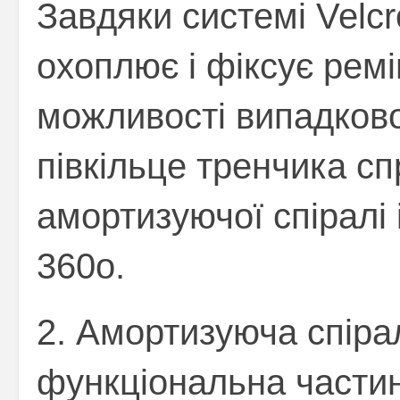
Завдяки системі Velcr
охоплює і фіксує ремі
можливості випадково
півкільце тренчика с
амортизуючої спіралі
360о.
2. Амортизуюча спіра
функціональна части