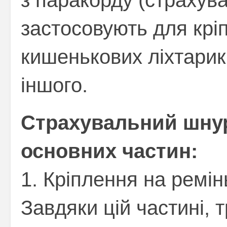
з паракорду (страхув
застосовують для кріп
кишенькових ліхтарикі
іншого.
Страхувальний шнур
основних частин:
1. Кріплення на ремі
Завдяки цій частині, 