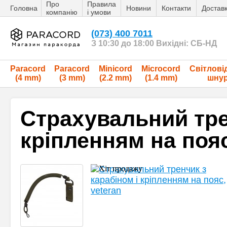
Про
Правила
Головна
Новини
Контакти
Достав
компанію
і умови
(073) 400 7011
З 10:30 до 18:00 Вихідні: СБ-НД
Paracord
Paracord
Minicord
Microcord
Світлові
(4 mm)
(3 mm)
(2.2 mm)
(1.4 mm)
шну
Страхувальний тре
кріпленням на пояс