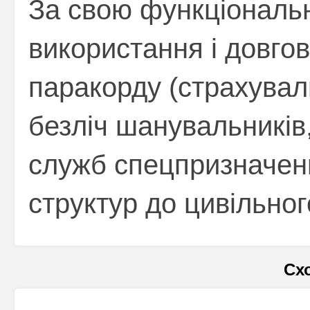
За свою функціональні
використання і довгов
паракорду (страхува
безліч шанувальників,
служб спецпризначенн
структур до цивільно
Сх