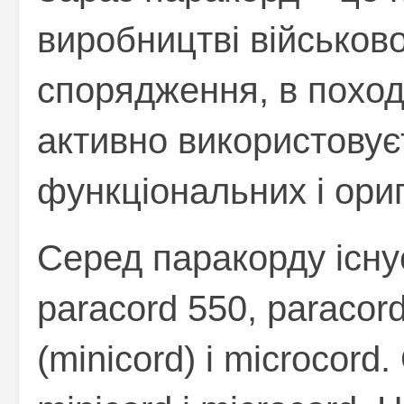
виробництві військово
спорядження, в поході
активно використовує
функціональних і ориг
Серед паракорду існує
paracord 550, paracor
(minicord) і microcor