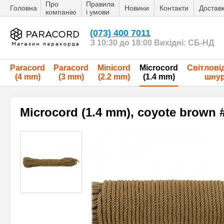
Про
Правила
Головна
Новини
Контакти
Достав
компанію
і умови
(073) 400 7011
З 10:30 до 18:00 Вихідні: СБ-НД
Paracord
Paracord
Minicord
Microcord
Світлові
(4 mm)
(3 mm)
(2.2 mm)
(1.4 mm)
шну
Microcord (1.4 mm), coyote brown 