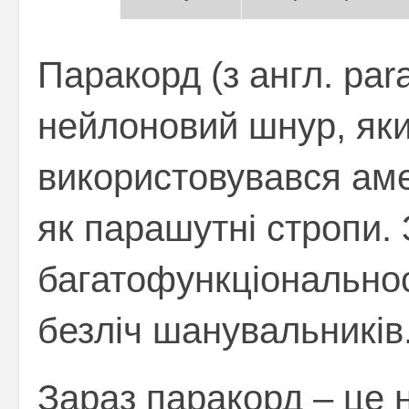
Паракорд (з англ. par
нейлоновий шнур, яки
використовувався ам
як парашутні стропи. 
багатофункціонально
безліч шанувальників
Зараз паракорд – це н