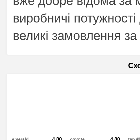
вже добре відома за 
виробничі потужності
великі замовлення за 
Сх
emerald
4.80
coyote
4.80
tan #