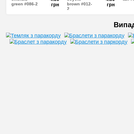
green #086-2
brown #012-
грн
грн
2
Випа