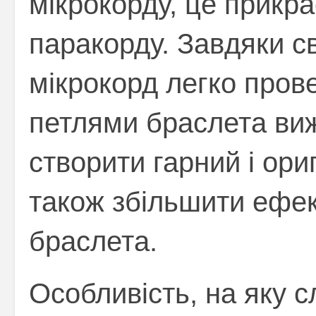
мікрокорду, це прикра
паракорду.
Завдяки св
мікрокорд легко пров
петлями браслета ви
створити гарний і ори
також збільшити ефек
браслета.
Особливість, на яку с