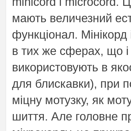
minicord і microcord. 
мають величезний ест
функціонал. Мінікорд 
в тих же сферах, що і 
використовують в якос
для блискавки), при по
міцну мотузку, як мот
шиття. Але головне пр