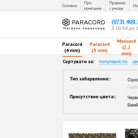
Про
Правила
Головна
Но
компанію
і умови
(073) 400
З 10:30 до 
Minicord
Paracord
Paracord
(2.2
(4 mm)
(3 mm)
mm)
Сортувати за:
популярністю
ці
Тип забарвлення::
Одно
Fash
Присутствие цвета::
Черв
Білий