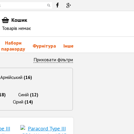
Кошик
Товарів немає
Набори
Фурнітура
Інше
паракорду
Приховати фільтри
Армійський
(16)
18)
Синій
(12)
)
Сірий
(14)