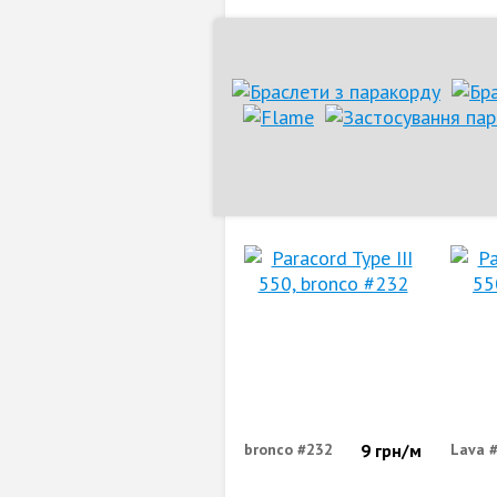
bronco #232
9
грн/м
Lava 