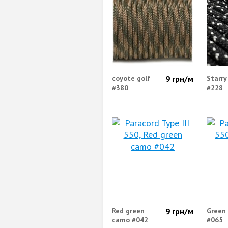
coyote golf
9
грн/м
Starry
#380
#228
Red green
9
грн/м
Green
camo #042
#065