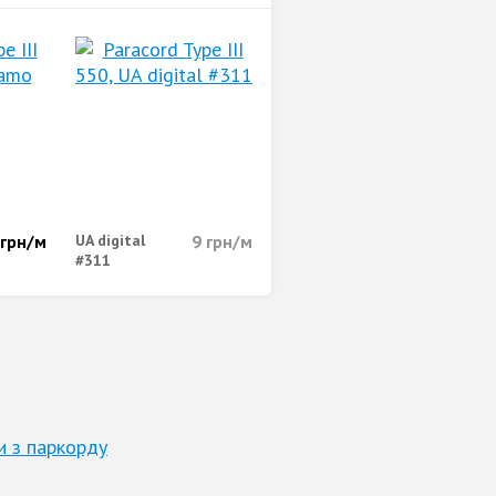
грн/м
UA digital
9
грн/м
#311