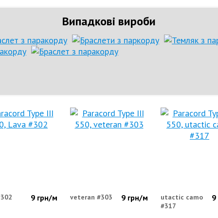
Випадкові вироби
#302
9
грн/м
veteran #303
9
грн/м
utactic camo
9
#317