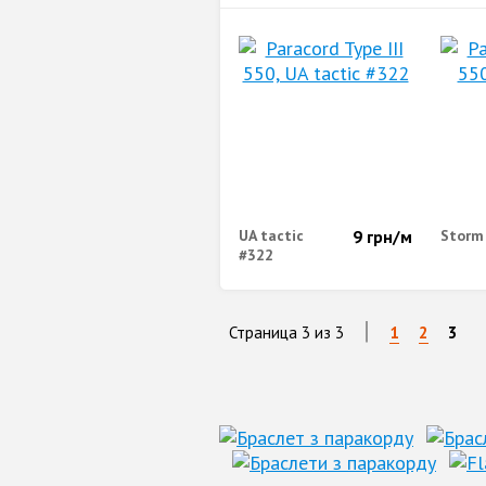
UA tactic
9
грн/м
Storm
#322
|
Страница 3 из 3
1
2
3