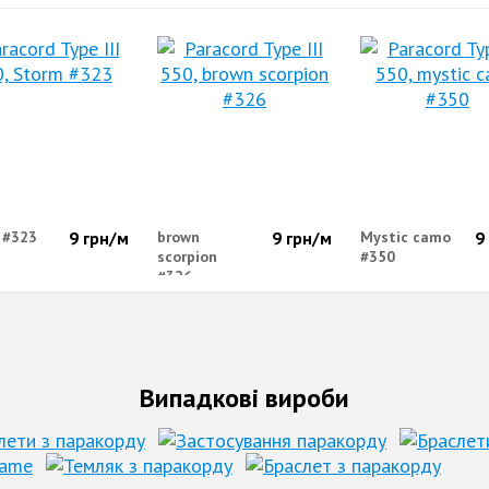
 #323
9
грн/м
brown
9
грн/м
Mystic camo
9
scorpion
#350
#326
Випадкові вироби