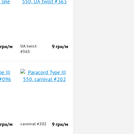
грн/м
UA twist
9
грн/м
#363
грн/м
carnival #202
9
грн/м