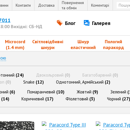
Повернення
вини
Контакти
Доставка
Коментарі
та обмін
 7011
Блог
Галерея
18:00 Вихідні: СБ-НД
Microcord
Світловідбивні
Шнур
Пологий
(1.4 mm)
шнури
еластичний
паракорд
ною
тонний
(24)
Двокольровий
(0)
Багатобарвний
(0)
ion
(0)
Snake
(12)
Однотонний, Армійський
(2)
оний
(6)
Помаранчевий
(10)
Жовтий
(9)
Зелений
(
(14)
Коричневий
(17)
Фіолетовий
(3)
Чорний
(27