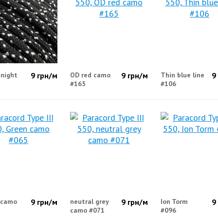
 night
9
грн/м
OD red camo
9
грн/м
Thin blue line
9
#165
#106
 camo
9
грн/м
neutral grey
9
грн/м
Ion Torm
9
camo #071
#096