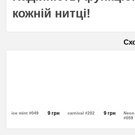
кожній нитці!
Сх
ice mint #049
9
грн
carnival #202
9
грн
Neon 
#059