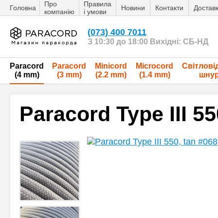
Про
Правила
Головна
Новини
Контакти
Достав
компанію
і умови
(073) 400 7011
З 10:30 до 18:00 Вихідні: СБ-НД
Paracord
Paracord
Minicord
Microcord
Світлові
(4 mm)
(3 mm)
(2.2 mm)
(1.4 mm)
шну
Paracord Type III 55