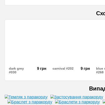
Сх
dark grey
9
грн
carnival #202
9
грн
blue 
#030
#268
Випа