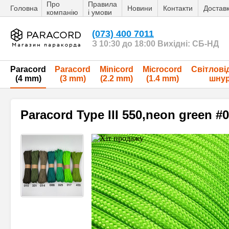
Про
Правила
Головна
Новини
Контакти
Достав
компанію
і умови
(073) 400 7011
З 10:30 до 18:00 Вихідні: СБ-НД
Paracord
Paracord
Minicord
Microcord
Світлові
(4 mm)
(3 mm)
(2.2 mm)
(1.4 mm)
шну
Paracord Type III 550,neon green #