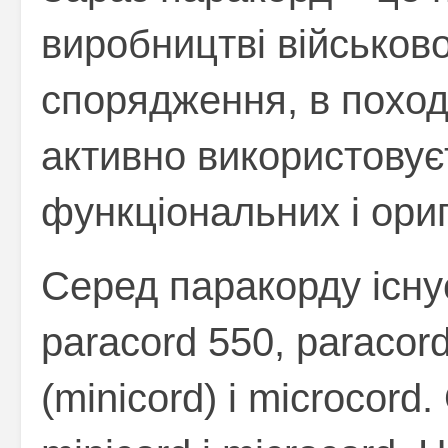
виробництві військово
спорядження, в поході
активно використовує
функціональних і ориг
Серед паракорду існує
paracord 550, paracor
(minicord) і microcor