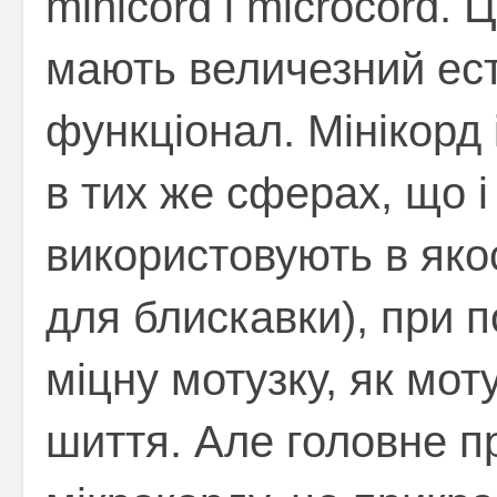
minicord і microcord. 
мають величезний ест
функціонал. Мінікорд 
в тих же сферах, що і 
використовують в якос
для блискавки), при по
міцну мотузку, як мот
шиття. Але головне пр