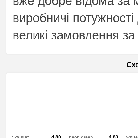
вже добре відома за 
виробничі потужності
великі замовлення за 
Сх
Skylight
4.80
neon green
4.80
white