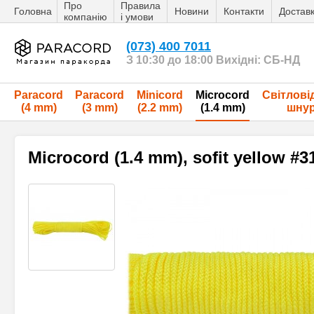
Про
Правила
Головна
Новини
Контакти
Достав
компанію
і умови
(073) 400 7011
З 10:30 до 18:00 Вихідні: СБ-НД
Paracord
Paracord
Minicord
Microcord
Світлові
(4 mm)
(3 mm)
(2.2 mm)
(1.4 mm)
шну
Microcord (1.4 mm), sofit yellow #3