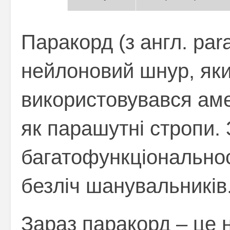
Паракорд (з англ. par
нейлоновий шнур, яки
використовувався ам
як парашутні стропи. 
багатофункціонально
безліч шанувальників
Зараз паракорд – це н