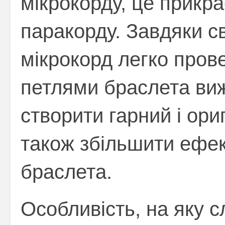
мікрокорду, це прикра
паракорду.
Завдяки св
мікрокорд легко пров
петлями браслета ви
створити гарний і ори
також збільшити ефек
браслета.
Особливість, на яку с