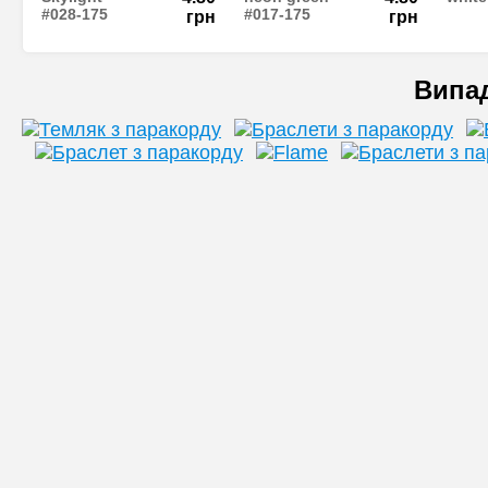
#028-175
#017-175
грн
грн
Випа